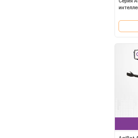
Серия A
интелле
робот 
интелл