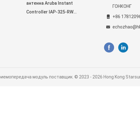
антенна Aruba Instant
ГОНКОНГ
ры
Controller IAP-325-RW
+86 1781209
(JW325A) MU-MIMO
echozhao@h
мопередача модуль поставщик. © 2023 - 2026 Hong Kong Starsurge G