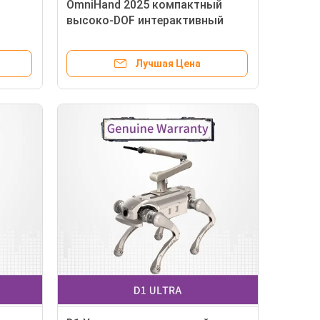
OmniHand 2025 компактный
высоко-DOF интерактивный
вкая
ловкий ручной малый фактор
е,
формы, бесшовная
Лучшая Цена
совместимость