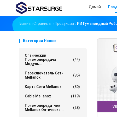
Домой
Про
Главная Страница
Продукция
ИИ Гуманоидный Роб
Категории Новые
Оптический
Приемопередача
(44)
Модуль...
Переключатель Сети
(85)
Mellanox...
Карта Сети Mellanox
(80)
Cable Mellanox
(119)
Приемопередатчик
(23)
Mellanox Оптически...