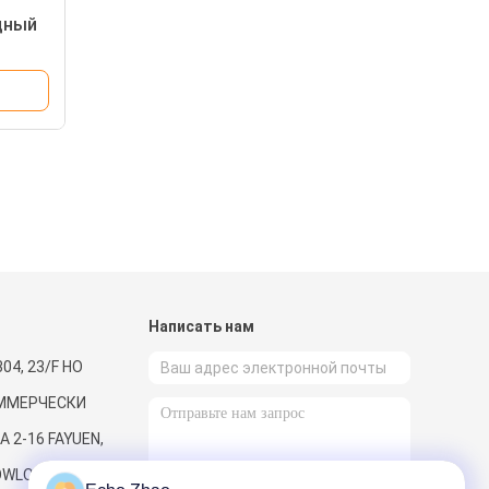
дный
и
Написать нам
04, 23/F HO
ММЕРЧЕСКИ
 2-16 FAYUEN,
OWLOON