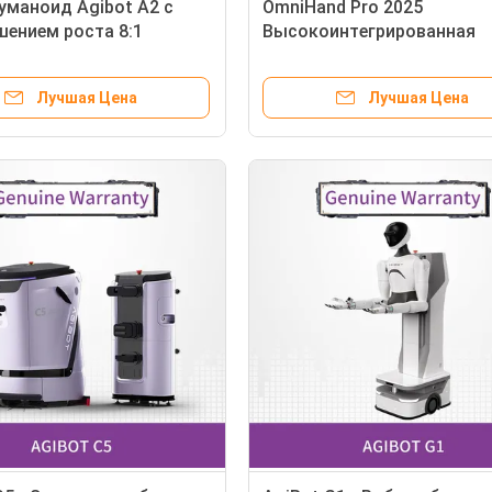
уманоид Agibot A2 с
OmniHand Pro 2025
ением роста 8:1
Высокоинтегрированная
-тело) и 5-минутной
многофункциональная ло
кой для мгновенной
рукаУлучшенное восприяти
Лучшая Цена
Лучшая Цена
больше возможностей