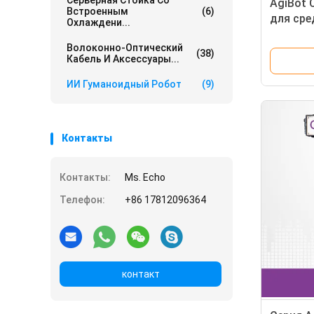
Серверная Стойка Со
AgiBot 
Встроенным
(6)
для сре
Охлаждени...
помеще
Волоконно-Оптический
(38)
Кабель И Аксессуары...
ИИ Гуманоидный Робот
(9)
Контакты
Контакты:
Ms. Echo
Телефон:
+86 17812096364
контакт