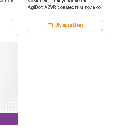
Source
Комплект телеуправления
AgiBot A2VR совместим только
,
с AgiBot A2 Ultra и AgiBot A2 Lite
Лучшая Цена