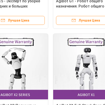
C5 - Эксперт по уборке
AgiBot G1 - Робот общего
дних и больших
назначения. Робот общего
ний
назначения, предназначен
для сбора данных и выво
Лучшая Цена
Лучшая Цена
моделей.