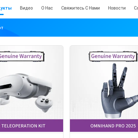
дукты
Видео
О Нас
Свяжитесь С Нами
Новости
С
от