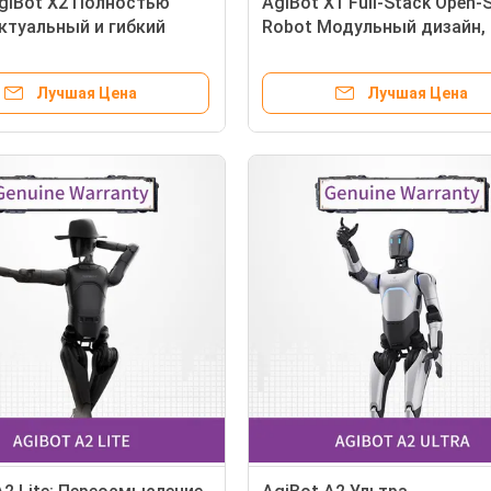
giBot X2 Полностью
AgiBot X1 Full-Stack Open-
ктуальный и гибкий
Robot Модульный дизайн,
дружелюбный гибкий
высокая степень свободы
ектуальный
безопасный и легкий,
Лучшая Цена
Лучшая Цена
высокомасштабируемый