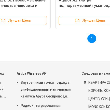
A2 Lite: Переосмысление
AgiBot A2 Ультра
ичества человека и
полноразмерный гуманои
 Мастер
робот
одительности
Лучшая Цена
Лучшая Цена
змерная звезда ИИ
1
nox
Aruba Wireless AP
Следовать нам
и
Внутренними точки подхода
КВАРТИРА 23
ший
унифицированные антеннами
КОРОЛЬ, КО
а. В
кампуса Аруба беспроводные
ЦЕНТР, УЛИЦА
20-
iAP 505 (RW) 2x2: 2 802.11ax
Радиоинтегрированная
MONG KOK K