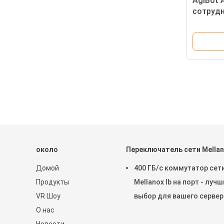
AgiBot 
сотрудн
робота.
произв
Полнора
около
Переключатель сети Mella
Домой
400 ГБ/с коммутатор сет
Продукты
Mellanox Ib на порт - луч
VR Шоу
выбор для вашего сервер
О нас
наличии MQM9790-NS2R(9