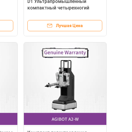
D1 Ультрапромышленный
компактный четырехногий
ный
робот, предназначенный для
да
специализированных и
Лучшая Цена
промышленных применений