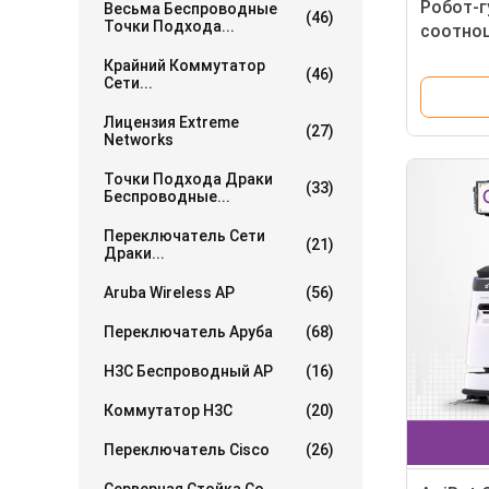
Робот-г
Весьма Беспроводные
(46)
Точки Подхода...
соотнош
(голова
Крайний Коммутатор
(46)
настрой
Сети...
работы
Лицензия Extreme
(27)
Networks
Точки Подхода Драки
(33)
Беспроводные...
Переключатель Сети
(21)
Драки...
Aruba Wireless AP
(56)
Переключатель Аруба
(68)
H3C Беспроводный AP
(16)
Коммутатор H3C
(20)
Переключатель Cisco
(26)