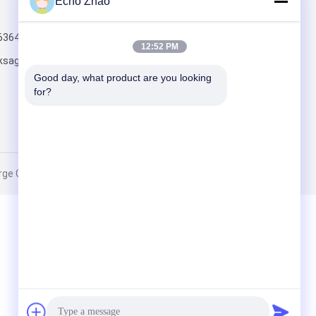
Echo Zhao
Отправить
6364
12:52 PM
ksageconnect.com
Good day, what product are you looking 
for?
roup Co., Limited. All Rights Reserved.