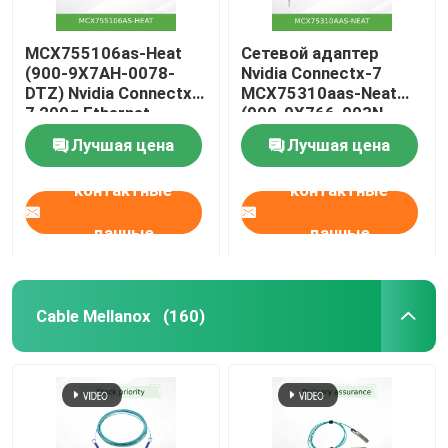
MCX755106as-Heat
Сетевой адаптер
(900-9X7AH-0078-
Nvidia Connectx-7
DTZ) Nvidia Connectx-
MCX75310aas-Neat
7 200g Ethernet
(900-9X766-003N-
адаптер с двумя
SQ0) Однопортовый
Лучшая цена
Лучшая цена
портами
OSFP Infiniband: NDR
400 Гбит/с (скорость
контактные
контактные
по умолчанию)
Ethernet: 400 Гбит/с
данные
данные
Cable Mellanox
(160)