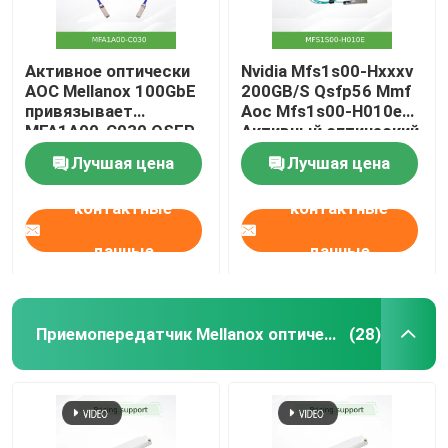
Активное оптически
Nvidia Mfs1s00-Hxxxv
AOC Mellanox 100GbE
200GB/S Qsfp56 Mmf
привязывает
Aoc Mfs1s00-H010e
MFA1A00-C030 QSFP
Активный оптический
LSZH 30m
кабель, до 200 Gbps,
Лучшая цена
Лучшая цена
Qsfp56 до Qsfp56
контактные
контактные
данные
данные
Приемопередатчик Mellanox оптически
(28)