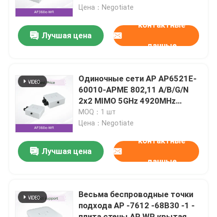
Цена：Negotiate
контактные
О нас
Лучшая цена
данные
Экскурсия по заводу
Одиночные сети AP AP6521E-
Контроль качества
60010-APME 802,11 A/B/G/N
2x2 MIMO 5GHz 4920MHz
весьма
MOQ：1 шт
Свяжитесь с нами
Цена：Negotiate
контактные
Новости
Лучшая цена
данные
Случаи
Весьма беспроводные точки
подхода AP -7612 -68B30 -1 -
Запросить расценки
плита стены AP WR крытая