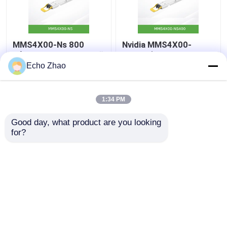
MMS4X00-Ns 800
Nvidia MMS4X00-
Гбит/с двухпортовый
Ns400 (980-9I31N-
OSFP 2X400 Гбит/с
00NM00) 400GB/S
Echo Zhao
одномодовый 2xdr4
однопортовые OSFP
100 м Nvidia
однорежимные
Лучшая цена
Лучшая цена
приемники Dr4
1:34 PM
контактные
контактные
Good day, what product are you looking 
for?
данные
данные
Осмотрите больше
Главная страница
Карта сайта
контактные данные
Desktop Site
Карта сайта
Политика уединения