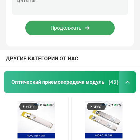
Кабель NVIDIA
Оптический трансивер NVIDIA
Весьма беспроводные точки подхода
ДРУГИЕ КАТЕГОРИИ ОТ НАС
Крайний коммутатор сети
Оптический приемопередача модуль
(42)
Лицензия Extreme Networks
Точки подхода драки беспроводные
Переключатель сети драки