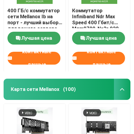
400 ГБ/с коммутатор
Коммутатор
сети Mellanox Ib на
Infiniband Ndr Max
порт - лучший выбор
Speed 400 Гбит/с
для вашего сервера.
Mqm9700-Ns2r 920-
В наличии MQM9790-
9B210-00RN-0M2
Лучшая цена
Лучшая цена
NS2R(920-9B210-
Идеально подходит
00RN-0D0)
для требований
контактные
контактные
Управляемые
заказчика от Nvidia
коммутаторы
Qm9700 1U
данные
данные
Карта сети Mellanox
(100)