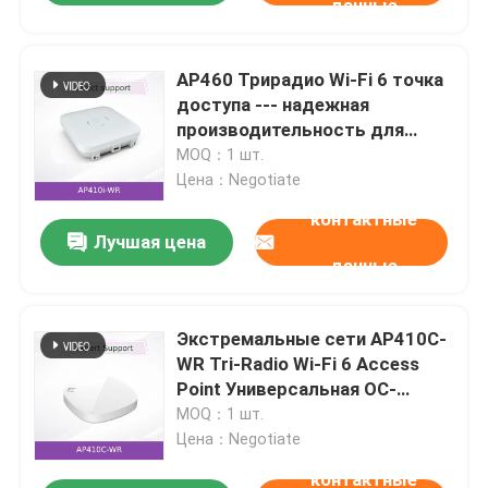
данные
AP460 Трирадио Wi-Fi 6 точка
доступа --- надежная
производительность для
требовательных наружных
MOQ：1 шт.
условий
Цена：Negotiate
контактные
Лучшая цена
данные
Экстремальные сети AP410C-
WR Tri-Radio Wi-Fi 6 Access
Point Универсальная ОС-
платформа высокоплотный
MOQ：1 шт.
датчик безопасности
Цена：Negotiate
контактные