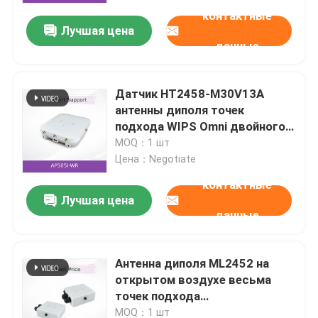
контактные
Лучшая цена
данные
Датчик HT2458-M30V13A
антенны диполя точек
подхода WIPS Omni двойного
диапазона весьма
MOQ：1 шт
беспроводной
Цена：Negotiate
контактные
Лучшая цена
данные
Домой
Антенна диполя ML2452 на
Продукты
открытом воздухе весьма
точек подхода
всенаправленная HPAG5A8 - 01
Видео
MOQ：1 шт