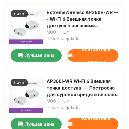
ExtremeWireless AP360E-WR --
- Wi-Fi 6 Внешняя точка
доступа с внешними
соединителями антенны и
MOQ：1 шт.
датчиком безопасности для
Цена：Negotiate
EMEA
контактные
Лучшая цена
данные
AP360I-WR Wi-Fi 6 Внешняя
точка доступа --- Построена
для суровой среды и высокой
плотности подключения
MOQ：1 шт.
Цена：Negotiate
контактные
Лучшая цена