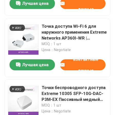
Лучшая цена
данные
Точка доступа Wi-Fi 6 для
наружного применения Extreme
Networks AP360I-WR |
Двухдиапазонный 802.11ax |
MOQ：1 шт
Класс защиты IP67 |
Цена：Negotiate
Управление из облака
контактные
Лучшая цена
данные
Точки беспроводного доступа
Extreme 10305 SFP-10G-DAC-
P3M-EX Пассивный медный
кабель прямого подключения
MOQ：1 шт
Twinax, новый и оригинальный
Цена：Negotiate