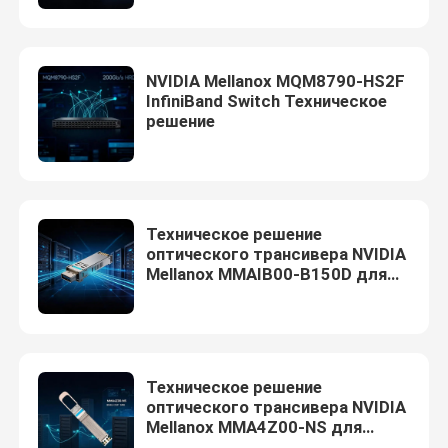
Кабель NVIDIA
NVIDIA Mellanox MQM8790-HS2F
InfiniBand Switch Техническое
Оптический трансивер NVIDIA
решение
Весьма беспроводные точки подхода
Техническое решение
Крайний коммутатор сети
оптического трансивера NVIDIA
Mellanox MMAIB00-B150D для
центров обработки данных
Лицензия Extreme Networks
Точки подхода драки беспроводные
Техническое решение
оптического трансивера NVIDIA
Mellanox MMA4Z00-NS для
Переключатель сети драки
центров обработки данных