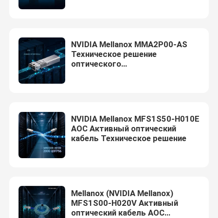
Aruba Wireless AP
NVIDIA Mellanox MMA2P00-AS
Переключатель Аруба
Техническое решение
оптического
приемопередатчика для центра
Переключатель Cisco
обработки данных
Серверная стойка со встроенным охлаждением
NVIDIA Mellanox MFS1S50-H010E
AOC Активный оптический
кабель Техническое решение
Волоконно-оптический кабель и аксессуары
Mellanox (NVIDIA Mellanox)
MFS1S00-H020V Активный
оптический кабель AOC