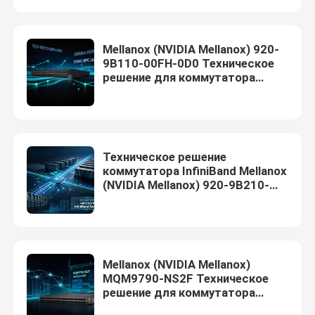
Оптический приемопередача модуль
Mellanox (NVIDIA Mellanox) 920-
9B110-00FH-0D0 Техническое
решение для коммутатора
Переключатель сети Mellanox
InfiniBand
Карта сети Mellanox
Техническое решение
Cable Mellanox
коммутатора InfiniBand Mellanox
(NVIDIA Mellanox) 920-9B210-
00FN-0D0
Приемопередатчик Mellanox оптически
Сетевой коммутатор Nvidia
Mellanox (NVIDIA Mellanox)
MQM9790-NS2F Техническое
решение для коммутатора
сетевая карта NVIDIA
InfiniBand