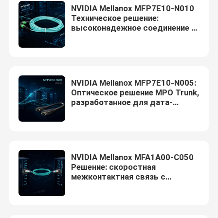
NVIDIA Mellanox MFP7E10-N010
Техническое решение:
высоконадежное соединение и
оптимизация работы
NVIDIA Mellanox MFP7E10-N005:
Оптическое решение MPO Trunk,
разработанное для дата-
центров со скоростью
400G/NDR
NVIDIA Mellanox MFA1A00-C050
Решение: скоростная
межконтактная связь с
упрощенной кабельной связью
с коротким доступом от стойки
к стойке