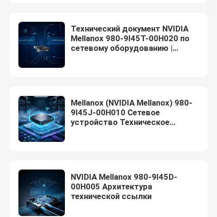
О нас
Технический документ NVIDIA
Mellanox 980-9I45T-00H020 по
сетевому оборудованию |
Высоконадежная связь и
Экскурсия по заводу
эксплуатация
Контроль качества
Mellanox (NVIDIA Mellanox) 980-
9I45J-00H010 Сетевое
Свяжитесь с нами
устройство Техническое
решение
Новости
NVIDIA Mellanox 980-9I45D-
Случаи
00H005 Архитектура
технической ссылки
Запросить расценки