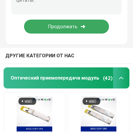
Кабель NVIDIA
Оптический трансивер NVIDIA
Весьма беспроводные точки подхода
ДРУГИЕ КАТЕГОРИИ ОТ НАС
Крайний коммутатор сети
Оптический приемопередача модуль
(42)
Лицензия Extreme Networks
Точки подхода драки беспроводные
Переключатель сети драки