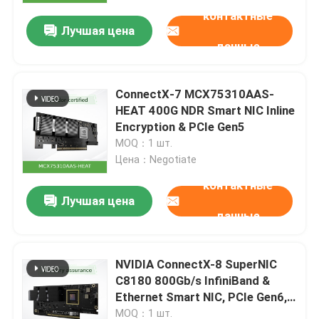
контактные
Лучшая цена
данные
ConnectX‐7 MCX75310AAS‐
HEAT 400G NDR Smart NIC Inline
Encryption & PCIe Gen5
MOQ：1 шт.
Цена：Negotiate
контактные
Лучшая цена
данные
Домой
NVIDIA ConnectX-8 SuperNIC
Продукты
C8180 800Gb/s InfiniBand &
Ethernet Smart NIC, PCIe Gen6,
OSFP/QSFP112
Видео
MOQ：1 шт.