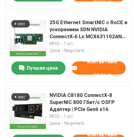
данные
25G Ethernet SmartNIC с RoCE и
ускорением SDN NVIDIA
ConnectX-6 Lx MCX631102AN-
ADAT
MOQ：1 шт.
Цена：Negotiate
контактные
Лучшая цена
данные
NVIDIA C8180 ConnectX-8
SuperNIC 800 Гбит/с OSFP
Адаптер | PCIe Gen6 x16
MOQ：1 шт.
Цена：Negotiate
контактные