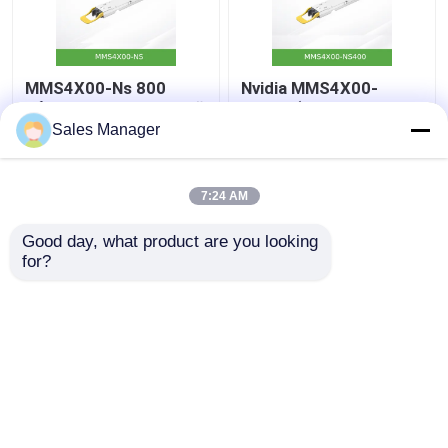
MMS4X00-Ns 800
Nvidia MMS4X00-
Гбит/с двухпортовый
Ns400 (980-9I31N-
OSFP 2X400 Гбит/с
00NM00) 400GB/S
Sales Manager
одномодовый 2xdr4
однопортовые OSFP
100 м Nvidia
однорежимные
Лучшая цена
Лучшая цена
приемники Dr4
7:24 AM
контактные
контактные
Good day, what product are you looking 
for?
данные
данные
Осмотрите больше
Главная страница
Карта сайта
контактные данные
Desktop Site
Карта сайта
Политика уединения