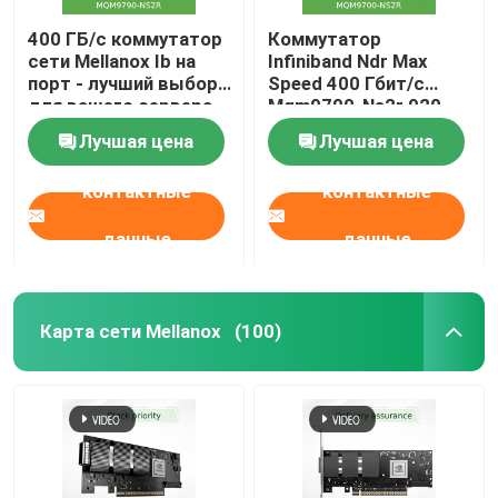
400 ГБ/с коммутатор
Коммутатор
сети Mellanox Ib на
Infiniband Ndr Max
порт - лучший выбор
Speed 400 Гбит/с
для вашего сервера.
Mqm9700-Ns2r 920-
В наличии MQM9790-
9B210-00RN-0M2
Лучшая цена
Лучшая цена
NS2R(920-9B210-
Идеально подходит
00RN-0D0)
для требований
контактные
контактные
Управляемые
заказчика от Nvidia
коммутаторы
Qm9700 1U
данные
данные
Карта сети Mellanox
(100)