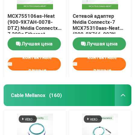
MCX755106as-Heat
Сетевой адаптер
(900-9X7AH-0078-
Nvidia Connectx-7
DTZ) Nvidia Connectx-
MCX75310aas-Neat
7 200g Ethernet
(900-9X766-003N-
адаптер с двумя
SQ0) Однопортовый
Лучшая цена
Лучшая цена
портами
OSFP Infiniband: NDR
400 Гбит/с (скорость
контактные
контактные
по умолчанию)
Ethernet: 400 Гбит/с
данные
данные
Cable Mellanox
(160)