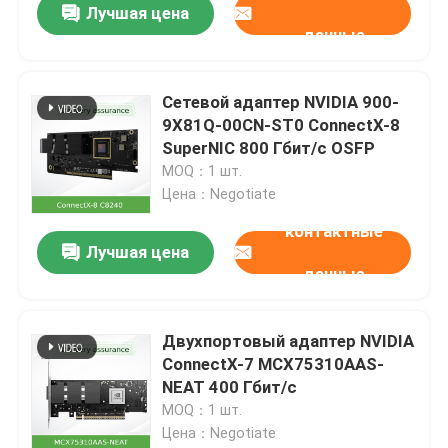
Лучшая цена
данные
Сетевой адаптер NVIDIA 900-
9X81Q-00CN-ST0 ConnectX-8
SuperNIC 800 Гбит/с OSFP
MOQ：1 шт.
Цена：Negotiate
контактные
Лучшая цена
данные
Двухпортовый адаптер NVIDIA
ConnectX-7 MCX75310AAS-
NEAT 400 Гбит/с
MOQ：1 шт.
Цена：Negotiate