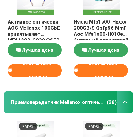
Активное оптически
Nvidia Mfs1s00-Hxxxv
AOC Mellanox 100GbE
200GB/S Qsfp56 Mmf
привязывает
Aoc Mfs1s00-H010e
MFA1A00-C030 QSFP
Активный оптический
LSZH 30m
кабель, до 200 Gbps,
Лучшая цена
Лучшая цена
Qsfp56 до Qsfp56
контактные
контактные
данные
данные
Приемопередатчик Mellanox оптически
(28)