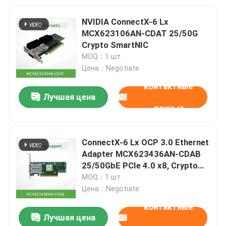
NVIDIA ConnectX-6 Lx
MCX623106AN-CDAT 25/50G
Crypto SmartNIC
MOQ：1 шт.
Цена：Negotiate
контактные
Лучшая цена
данные
ConnectX-6 Lx OCP 3.0 Ethernet
Adapter MCX623436AN-CDAB
25/50GbE PCIe 4.0 x8, Crypto
Root-of-Trust
MOQ：1 шт.
Цена：Negotiate
контактные
Лучшая цена