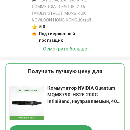
FLAT 2304, 23/F HO KING,
COMMERCIAL CENTRE, 2-16
FAYUEN STREET, MONG KOK
KOWLOON HONG KONG ,Китай
5.0
Подтверженный
поставщик
Осмотрите больше
Получить лучшую цену для
Коммутатор NVIDIA Quantum
MQM8790-HS2F 200G
InfiniBand, неуправляемый, 40
портов, 16 Тбит/с, воздушный
поток P2C, готов к UFM