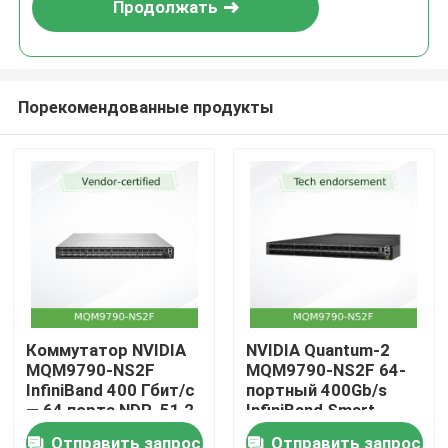
Продолжать
Порекомендованные продукты
Домой
Коммутатор NVIDIA
NVIDIA Quantum-2
MQM9790-NS2F
MQM9790-NS2F 64-
Продукты
InfiniBand 400 Гбит/с
портный 400Gb/s
— 64 порта NDR, 51,2
InfiniBand Smart
Тбит/с, внешнее
Switch с пропускной
Видео
Отправить запрос
Отправить запрос