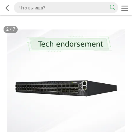
2
/
7