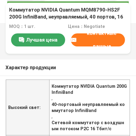
Коммутатор NVIDIA Quantum MQM8790-HS2F
200G InfiniBand, неуправляемый, 40 портов, 16
Тбит/с, воздушный поток P2C, готов к UFM
MOQ：1 шт.
Цена：Negotiate
контактные
Лучшая цена
данные
Характер продукции
Коммутатор NVIDIA Quantum 200G
InfiniBand
,
40-портовый неуправляемый ко
Высокий свет:
ммутатор InfiniBand
,
Сетевой коммутатор с воздушн
ым потоком P2C 16 Тбит/с