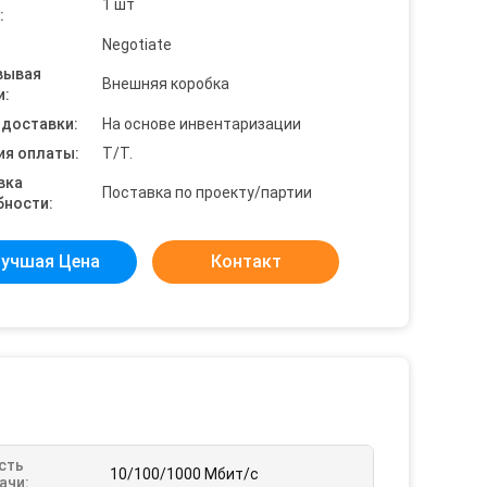
1 шт
:
Negotiate
вывая
Внешняя коробка
и:
 доставки:
На основе инвентаризации
ия оплаты:
T/T.
вка
Поставка по проекту/партии
бности:
учшая Цена
Контакт
сть
10/100/1000 Мбит/с
ачи: