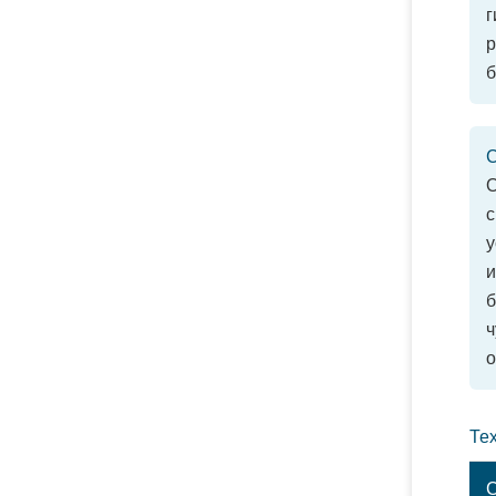
г
б
С
О
с
у
б
ч
о
Те