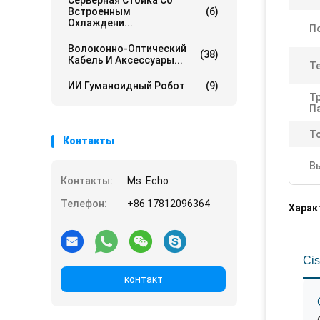
Серверная Стойка Со
Встроенным
(6)
Охлаждени...
П
Волоконно-Оптический
(38)
Кабель И Аксессуары...
Т
ИИ Гуманоидный Робот
(9)
Т
П
Т
Контакты
В
Контакты:
Ms. Echo
Телефон:
+86 17812096364
Харак
Cis
контакт