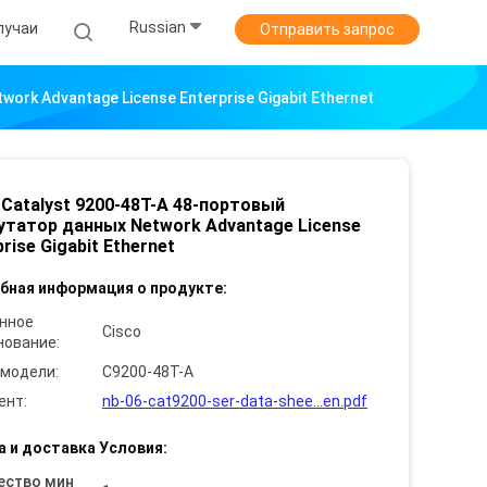
Russian
лучаи
Отправить запрос
rk Advantage License Enterprise Gigabit Ethernet
 Catalyst 9200-48T-A 48-портовый
татор данных Network Advantage License
rise Gigabit Ethernet
бная информация о продукте:
нное
Cisco
нование:
 модели:
C9200-48T-A
ент:
nb-06-cat9200-ser-data-shee...en.pdf
а и доставка Условия:
ество мин