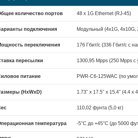
Общее количество портов
48 x 1G Ethernet (RJ-45)
Варианты подключения
Модульный (4x1G, 4x10G, 
Мощность переключения
176 Гбит/с (336 Гбит/с с 
Ставка пересылки
1300,95 Mpps (250 Mpps с 
Силовое питание
PWR-C6-125WAC (по умолч
Размеры (HxWxD)
1.73" x 17.5" x 15.4" (4.4 x 
Вес
110,02 фунта (5,0 кг)
Операционная температура
-5°C до +45°C (до 5000 фу