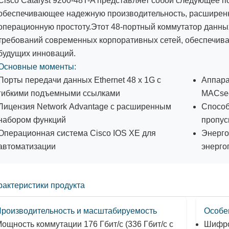
Cisco Catalyst 9200-48T-A представляет собой следующее 
обеспечивающее надежную производительность, расширен
операционную простоту.Этот 48-портный коммутатор данны
требований современных корпоративных сетей, обеспечива
будущих инноваций.
Основные моменты:
Порты передачи данных Ethernet 48 x 1G с
Аппара
гибкими подъемными ссылками
MACse
Лицензия Network Advantage с расширенным
Способ
набором функций
пропус
Операционная система Cisco IOS XE для
Энерго
автоматизации
энерго
рактеристики продукта
роизводительность и масштабируемость
Особе
ощность коммутации 176 Гбит/с (336 Гбит/с с
Шифро