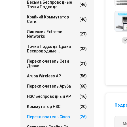
Весьма Беспроводные
(46)
Точки Подхода...
Крайний Коммутатор
(46)
Сети...
Лицензия Extreme
(27)
Networks
Точки Подхода Драки
(33)
Беспроводные...
Переключатель Сети
(21)
Драки...
Aruba Wireless AP
(56)
Переключатель Аруба
(68)
H3C Беспроводный AP
(16)
Подр
Коммутатор H3C
(20)
Переключатель Cisco
(26)
М