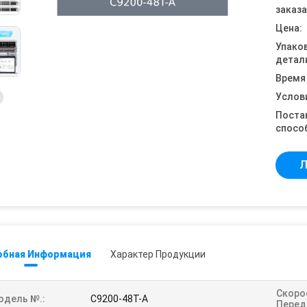
заказа
Цена:
Упако
детал
Время
Услов
Поста
спосо
Л
обная Информация
Характер Продукции
Скоро
одель №.:
C9200-48T-A
Перед