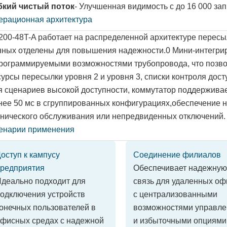
бкий чистый поток
- Улучшенная видимость с до 16 000 за
ерационная архитектура
200-48T-A работает на распределенной архитектуре пересыл
нных отделены для повышения надежности.0 Мини-интегри
программируемыми возможностями трубопровода, что позво
урсы пересылки уровня 2 и уровня 3, списки контроля дост
я сценариев высокой доступности, коммутатор поддерживае
нее 50 мс в сгруппированных конфигурациях,обеспечение 
хнического обслуживания или непредвиденных отключений.
енарии применения
оступ к кампусу
Соединение филиалов
редприятия
Обеспечивает надежную
деально подходит для
связь для удаленных оф
одключения устройств
с централизованными
онечных пользователей в
возможностями управле
фисных средах с надежной
и избыточными опциями