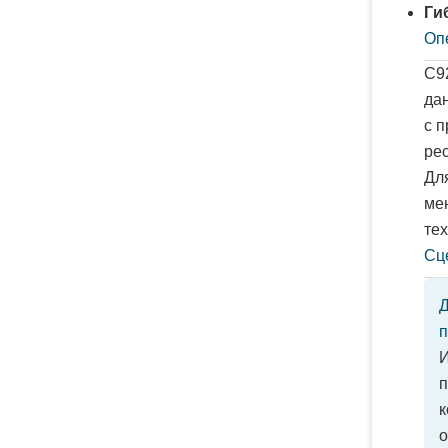
Ги
Оп
C9
да
с 
рес
Дл
ме
те
Сц
Д
п
И
п
к
о