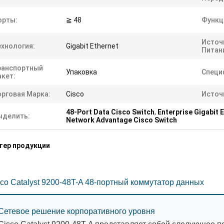
орты:
≧ 48
Функц
Источ
ехнология:
Gigabit Ethernet
Питан
ранспортный
Упаковка
Специ
акет:
орговая Марка:
Cisco
Источ
48-Port Data Cisco Switch
,
Enterprise Gigabit 
ыделить:
Network Advantage Cisco Switch
тер продукции
co Catalyst 9200-48T-A 48-портный коммутатор данных
Сетевое решение корпоративного уровня