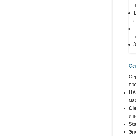
н
1
с
П
п
3
Ос
Се
пр
UA
ма
Ci
и 
St
Эн