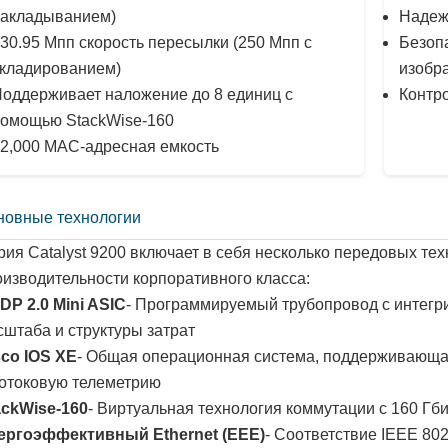
акладыванием)
Надежн
30.95 Мпп скорость пересылки (250 Мпп с
Безопа
кладированием)
изобр
оддерживает наложение до 8 единиц с
Контро
омощью StackWise-160
2,000 MAC-адресная емкость
новные технологии
рия Catalyst 9200 включает в себя несколько передовых те
оизводительности корпоративного класса:
DP 2.0 Mini ASIC
- Программируемый трубопровод с интег
сштаба и структуры затрат
sco IOS XE
- Общая операционная система, поддерживающа
потоковую телеметрию
ackWise-160
- Виртуальная технология коммутации с 160 Гб
ергоэффективный Ethernet (EEE)
- Соответствие IEEE 80