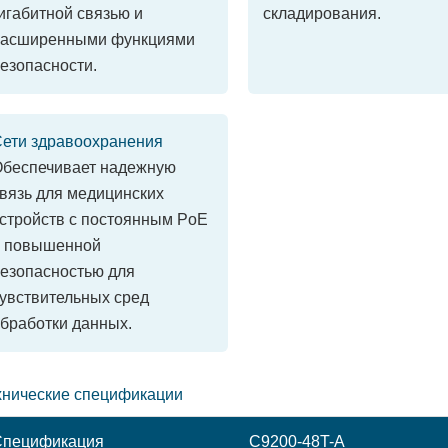
игабитной связью и
складирования.
расширенными функциями
езопасности.
ети здравоохранения
беспечивает надежную
вязь для медицинских
стройств с постоянным PoE
и повышенной
езопасностью для
увствительных сред
бработки данных.
хнические спецификации
Спецификация
C9200-48T-A