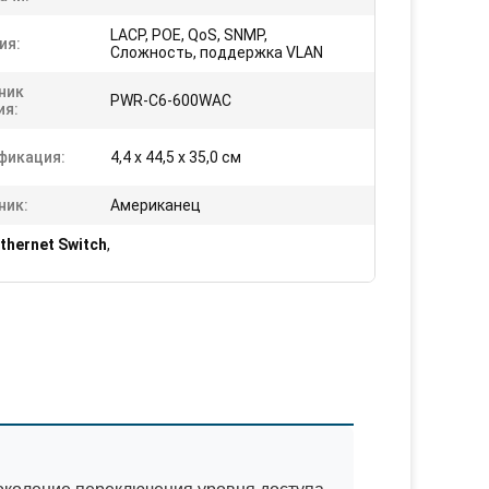
LACP, POE, QoS, SNMP,
ия:
Сложность, поддержка VLAN
ник
PWR-C6-600WAC
ия:
фикация:
4,4 x 44,5 x 35,0 см
ник:
Американец
Ethernet Switch
,