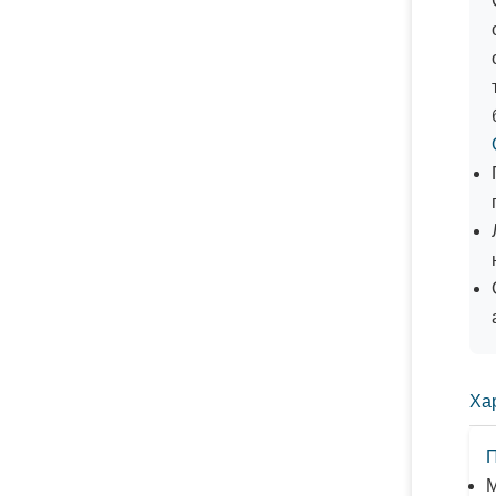
Ха
П
М