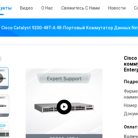
дукты
Видео
О Нас
Свяжитесь С Нами
Новости
С
Cisco Catalyst 9200-48T-A 48-Портовый Коммутатор Данных Netwo
Cisco
комму
Enterp
Подро
Фирме
наиме
Номер
Докум
Оплат
Колич