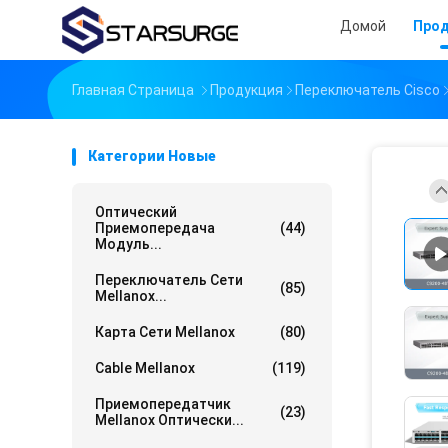
Домой
Про
Главная Страница
Продукция
Переключатель Cisco
Категории Новые
Оптический
Приемопередача
(44)
Модуль...
Переключатель Сети
(85)
Mellanox...
Карта Сети Mellanox
(80)
Cable Mellanox
(119)
Приемопередатчик
(23)
Mellanox Оптически...