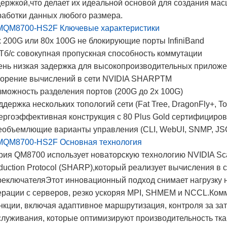
держкой,что делает их идеальной основой для создания м
работки данных любого размера.
 MQM8700-HS2F Ключевые характеристики
x 200G или 80x 100G не блокирующие порты InfiniBand
 Тб/с совокупная пропускная способность коммутации
ень низкая задержка для высокопроизводительных прилож
корение вычислений в сети NVIDIA SHARPTM
зможность разделения портов (200G до 2x 100G)
держка нескольких топологий сети (Fat Tree, DragonFly+, To
ергоэффективная конструкция с 80 Plus Gold сертифициро
еобъемлющие варианты управления (CLI, WebUI, SNMP, JS
 MQM8700-HS2F Основная технология
ия QM8700 использует новаторскую технологию NVIDIA Scala
duction Protocol (SHARP),который реализует вычисления в 
реключателяЭтот инновационный подход снимает нагрузку
ерации с серверов, резко ускоряя MPI, SHMEM и NCCL.Ко
нкции, включая адаптивное маршрутизация, контроля за за
служивания, которые оптимизируют производительность тка