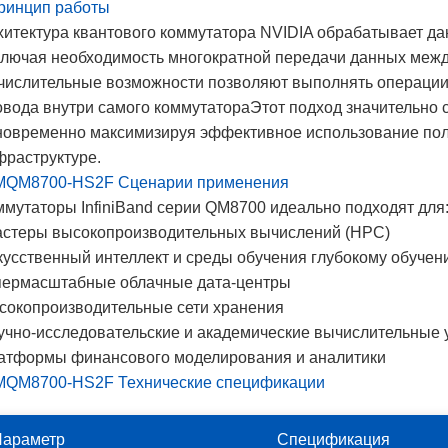
ринцип работы
хитектура квантового коммутатора NVIDIA обрабатывает да
ключая необходимость многократной передачи данных меж
числительные возможности позволяют выполнять операции 
овода внутри самого коммутатораЭтот подход значительно с
новременно максимизируя эффективное использование пол
фраструктуре.
 MQM8700-HS2F Сценарии применения
ммутаторы InfiniBand серии QM8700 идеально подходят для
астеры высокопроизводительных вычислений (HPC)
кусственный интеллект и среды обучения глубокому обучен
пермасштабные облачные дата-центры
сокопроизводительные сети хранения
учно-исследовательские и академические вычислительные 
атформы финансового моделирования и аналитики
 MQM8700-HS2F Технические спецификации
Параметр
Спецификация