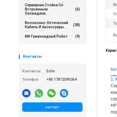
М
Серверная Стойка Со
Встроенным
(6)
Охлаждени...
П
Волоконно-Оптический
Т
(38)
Кабель И Аксессуары...
В
ИИ Гуманоидный Робот
(9)
Харак
Контакты
NV
Контакты:
Echo
1.
Телефон:
+86 17812096364
Се
ко
сп
HP
контакт
пор