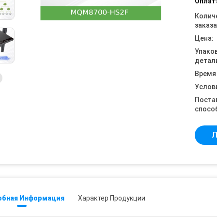
Оплат
Колич
заказа
Цена:
Упако
детал
Время
Услов
Поста
спосо
Л
обная Информация
Характер Продукции