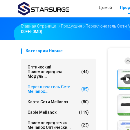
Домой
Про
Главная Страница
Продукция
Переключатель Сети M
00FH-0MD)
Категории Новые
Оптический
Приемопередача
(44)
Модуль...
Переключатель Сети
(85)
Mellanox...
Карта Сети Mellanox
(80)
Cable Mellanox
(119)
Приемопередатчик
(23)
Mellanox Оптически...