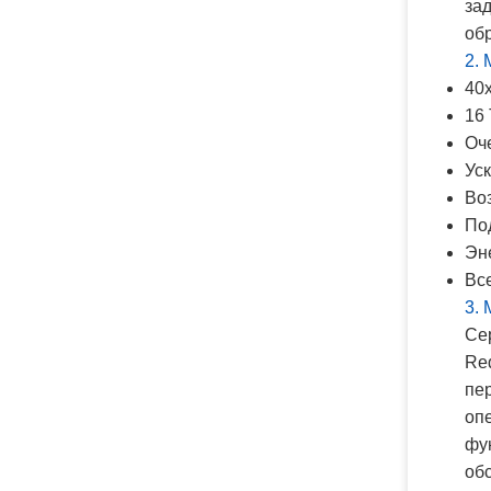
за
об
2.
40
16
Оч
Ус
Во
Под
Эн
Вс
3.
Сер
Re
пе
оп
фу
об