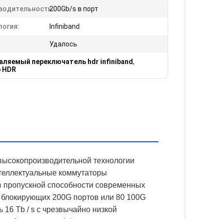
водительность:
200Gb/s в порт
логия:
Infiniband
Удалось
вляемый переключатель hdr infiniband
,
b HDR
высокопроизводительной технологии
нтеллектуальные коммутаторы
в пропускной способности современных
 блокирующих 200G портов или 80 100G
16 Tb / s с чрезвычайно низкой