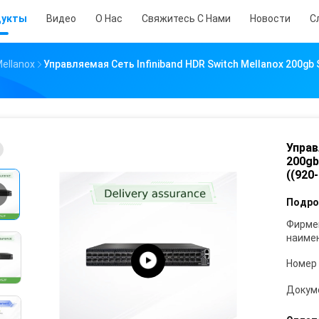
дукты
Видео
О Нас
Свяжитесь С Нами
Новости
С
ellanox
Управляемая Сеть Infiniband HDR Switch Mellanox 200g
Управ
200gb
((920
Подро
Фирме
наиме
Номер
Докум