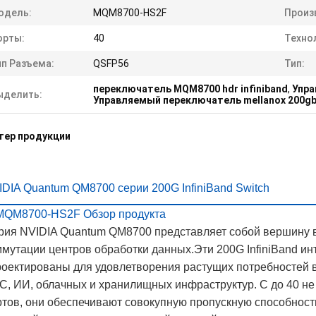
одель:
MQM8700-HS2F
Произ
орты:
40
Техно
ип Разъема:
QSFP56
Тип:
переключатель MQM8700 hdr infiniband
,
Упра
ыделить:
Управляемый переключатель mellanox 200g
тер продукции
IDIA Quantum QM8700 серии 200G InfiniBand Switch
 MQM8700-HS2F Обзор продукта
рия NVIDIA Quantum QM8700 представляет собой вершину 
ммутации центров обработки данных.Эти 200G InfiniBand и
роектированы для удовлетворения растущих потребностей 
C, ИИ, облачных и хранилищных инфраструктур. С до 40 не
тов, они обеспечивают совокупную пропускную способность 