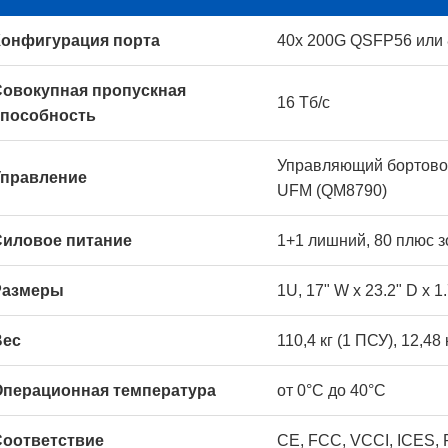
Конфигурация порта
40x 200G QSFP56 или 
Совокупная пропускная
16 Тб/с
способность
Управляющий бортовой
Управление
UFM (QM8790)
Силовое питание
1+1 лишний, 80 плюс з
Размеры
1U, 17" W x 23.2" D x 1
Вес
110,4 кг (1 ПСУ), 12,48 
Операционная температура
от 0°C до 40°C
Соответствие
CE, FCC, VCCI, ICES,