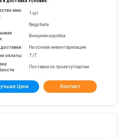
а и доставка Условия:
ество мин
1 шт
:
Negotiate
вывая
Внешняя коробка
и:
 доставки:
На основе инвентаризации
ия оплаты:
T/T.
вка
Поставка по проекту/партии
бности:
учшая Цена
Контакт