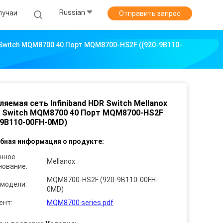
Russian
лучаи
Отправить запрос
b Switch MQM8700 40 Порт MQM8700-HS2F ((920-9B110-
ляемая сеть Infiniband HDR Switch Mellanox
 Switch MQM8700 40 Порт MQM8700-HS2F
-9B110-00FH-0MD)
бная информация о продукте:
нное
Mellanox
нование:
MQM8700-HS2F (920-9B110-00FH-
 модели:
0MD)
ент:
MQM8700 series.pdf