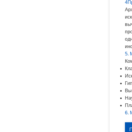
4П
Ар
ис
вы
пр
од
ин
5.
Ко
Кл
Ис
Ги
Вы
На
Пл
6.