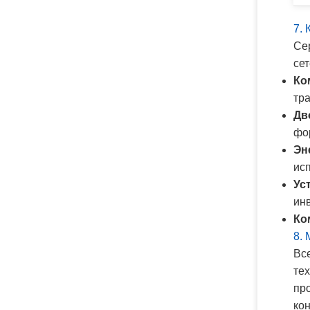
7.
Се
се
Ко
тр
Дв
фо
Эн
ис
Ус
ин
Ко
8.
Вс
те
пр
ко