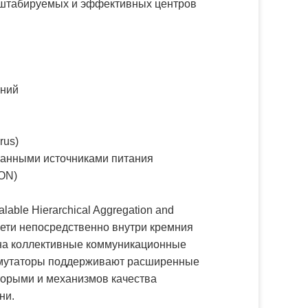
асштабируемых и эффективных центров
ений
rus)
ванными источниками питания
ON)
ble Hierarchical Aggregation and
сети непосредственно внутри кремния
 на коллективные коммуникационные
ммутаторы поддерживают расширенные
торыми и механизмов качества
ни.