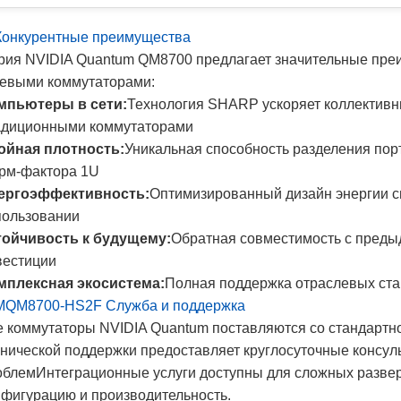
 Конкурентные преимущества
рия NVIDIA Quantum QM8700 предлагает значительные пре
тевыми коммутаторами:
мпьютеры в сети:
Технология SHARP ускоряет коллективны
адиционными коммутаторами
ойная плотность:
Уникальная способность разделения пор
рм-фактора 1U
ергоэффективность:
Оптимизированный дизайн энергии с
пользовании
тойчивость к будущему:
Обратная совместимость с преды
вестиции
мплексная экосистема:
Полная поддержка отраслевых ста
 MQM8700-HS2F Служба и поддержка
е коммутаторы NVIDIA Quantum поставляются со стандартн
хнической поддержки предоставляет круглосуточные консул
облемИнтеграционные услуги доступны для сложных разве
нфигурацию и производительность.