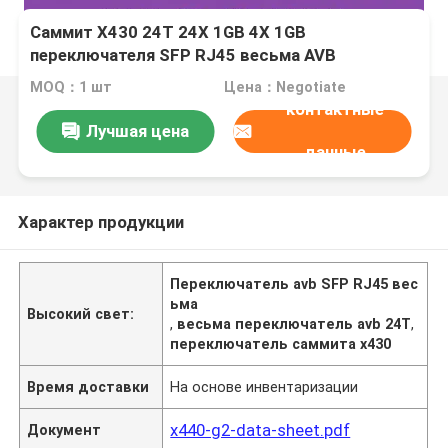
Саммит X430 24T 24X 1GB 4X 1GB
переключателя SFP RJ45 весьма AVB
MOQ：1 шт
Цена：Negotiate
контактные
Лучшая цена
данные
Характер продукции
Переключатель avb SFP RJ45 вес
ьма
Высокий свет:
,
весьма переключатель avb 24T
,
переключатель саммита x430
Время доставки
На основе инвентаризации
x440-g2-data-sheet.pdf
Документ