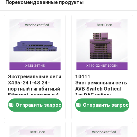
Порекомендованные продукты
Экстремальные сети
10411
X435-24T-4S 24-
Экстремальная сеть
портный гигабитный
AVB Switch Optical
Ethernet-счетчик с 4
1m DAC кабель
Домой
SFP Uplinks
новый и
Отправить запрос
Отправить запрос
оригинальный
Продукты
Видео