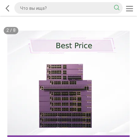
2
/
8