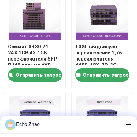
О нас
Экскурсия по заводу
Саммит X430 24T
10Gb выдвинуло
24X 1GB 4X 1GB
переключение 1,76
Контроль качества
переключателя SFP
переключателя
RJ45 весьма AVB
X690-48X-2Q-4C
сети AVB TBPS
Отправить запрос
Отправить запрос
Свяжитесь с нами
весьма
Новости
Случаи
Echo Zhao
Запросить расценки