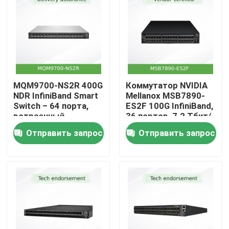
MQM9700-NS2R 400G
Коммутатор NVIDIA
NDR InfiniBand Smart
Mellanox MSB7890-
Switch – 64 порта,
ES2F 100G InfiniBand,
встроенный
36 портов, 7.2 Тбит/
менеджер подсети,
с, неуправляемый, с
Отправить запрос
Отправить запрос
воздушный поток
воздушным потоком
C2P
P2C, готов к UFM
Домой
Продукты
Видео