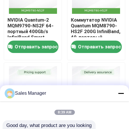
О нас
NVIDIA Quantum-2
Коммутатор NVIDIA
MQM9790-NS2F 64-
Quantum MQM8790-
портный 400Gb/s
HS2F 200G InfiniBand,
Экскурсия по заводу
InfiniBand Smart
40-портовый
Switch с пропускной
неуправляемый,
Отправить запрос
Отправить запрос
способностью
альтернатива
Контроль качества
51.2Tb/s с
Mellanox 200 Гбит/с
ускорением в сети
SHARPv3 для
Свяжитесь с нами
центров обработки
данных ИИ и HPC
Новости
Sales Manager
Случаи
8:39 AM
Коммутатор Mellanox
NVIDIA MQM9700-
Good day, what product are you looking 
Запросить расценки
MQM9790-NS2F 64-
NS2F 64-портный