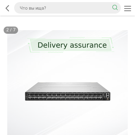
2
/
7