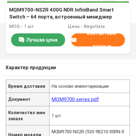
MQM9700-NS2R 400G NDR InfiniBand Smart
Switch – 64 порта, встроенный менеджер
подсети, воздушный поток C2P
MOQ：1 шт.
Цена：Negotiate
контактные
Лучшая цена
данные
Характер продукции
Время доставки
На основе инвентаризации
MQM9700 series.pdf
Документ
Количество мин
1 шт.
заказа
MQM9700-NS2R (920-9B210-00RN-0
Номер модели