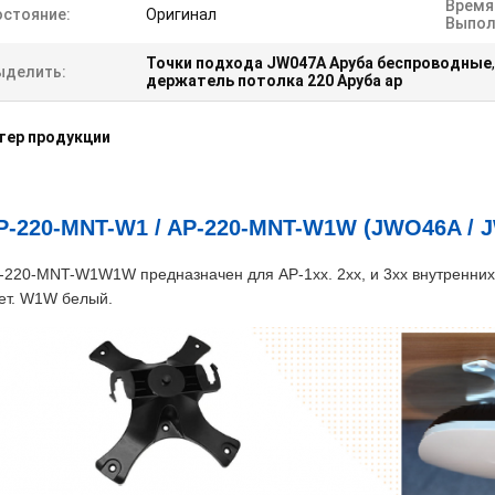
Время
остояние:
Оригинал
Выпол
Точки подхода JW047A Аруба беспроводные
ыделить:
держатель потолка 220 Аруба ap
тер продукции
P-220-MNT-W1 / AP-220-MNT-W1W (JWO46A / 
-220-MNT-W1W1W предназначен для AP-1xx. 2xx, и 3xx внутренних
ет. W1W белый.