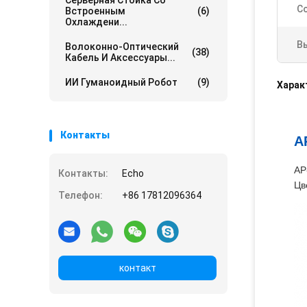
Серверная Стойка Со
С
Встроенным
(6)
Охлаждени...
В
Волоконно-Оптический
(38)
Кабель И Аксессуары...
ИИ Гуманоидный Робот
(9)
Харак
Контакты
A
AP
Контакты:
Echo
Цв
Телефон:
+86 17812096364
контакт