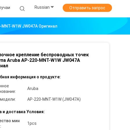
Russian
лучаи
Отправить запрос
0-MNT-W1W JW047A Оригинал
очное крепление беспроводных точек
па Aruba AP-220-MNT-W1W JW047A
инал
бная информация о продукте:
нное
Aruba
нование:
 модели:
AP-220-MNT-W1W (JW047A)
а и доставка Условия:
ество мин
1pcs
: