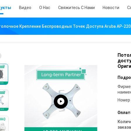
дукты
Видео
О Нас
Свяжитесь С Нами
Новости
С
олочное Крепление Беспроводных Точек Доступа Aruba AP-22
Потол
досту
Ориг
Подро
Фирме
наиме
Номер
Оплат
Колич
заказа