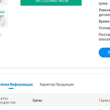
Цена:
Упако
детал
Время
Услов
Поста
спосо
Л
обная Информация
Характер Продукции
татус
Запас
Гарант
родуктов: