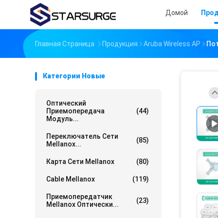
Домой
Про
Главная Страница
Продукция
Aruba Wireless AP
Пот
Категории Новые
Оптический
Приемопередача
(44)
Модуль...
Переключатель Сети
(85)
Mellanox...
Карта Сети Mellanox
(80)
Cable Mellanox
(119)
Приемопередатчик
(23)
Mellanox Оптически...