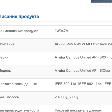
писание продукта
аименование продукта
JW047A
Описание
AP-220-MNT-W1W Mt Основной бе
Серия
A ruba Campus Unified AP - 5XX -
Модель
A ruba Campus Unified AP - 5XXax 
ротокол связи данных
IEEE 802.11a, IEEE 802.11ac, IEEE
i-Fi полосы
2.4 ГГц, 5 ГГц
ип производительности
Пиковый показатель данных