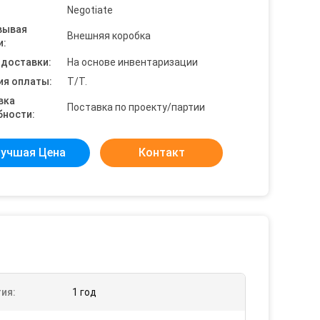
Negotiate
вывая
Внешняя коробка
и:
 доставки:
На основе инвентаризации
ия оплаты:
T/T.
вка
Поставка по проекту/партии
бности:
учшая Цена
Контакт
ия:
1 год