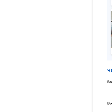
Ч
Во
Во