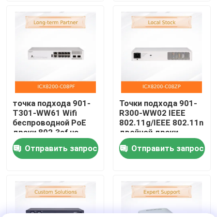
О нас
Экскурсия по заводу
Контроль качества
точка подхода 901-
Точки подхода 901-
T301-WW61 Wifi
R300-WW02 IEEE
Свяжитесь с нами
беспроводной PoE
802.11g/IEEE 802.11n
драки 802.3af на
двойной драки
открытом воздухе
Zoneflex
Отправить запрос
Отправить запрос
Новости
беспроводные
Случаи
Запросить расценки