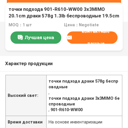
точки подхода 901-R610-WW00 3x3MIMO
20.1cm драки 578g 1.3lb беспроводные 19.5cm
5.1cm
MOQ：1 шт
Цена：Negotiate
контактные
Лучшая цена
данные
Характер продукции
точки подхода драки 578g беспр
оводные
,
Высокий свет:
точки подхода драки 3x3MIMO бе
спроводные
,
901-R610-WW00
Время доставки
На основе инвентаризации