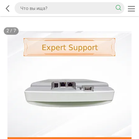
2
/
7