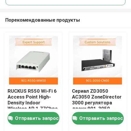
Порекомендованные продукты
RUCKUS R550 Wi-Fi 6
Сериал ZD3050
Домой
Access Point High-
AC3050 ZoneDirector
Density Indoor
3000 регулятора
Wireless AP 1.77Gbps
драки 901-3050-
Продукты
512+ Клиенты
CN00 беспроводной
Отправить запрос
Отправить запрос
Технология
лицензировал для
BeamFlex+
до 50 APs
Видео