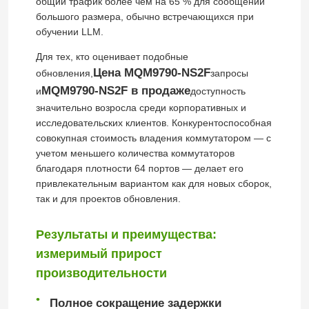
общий трафик более чем на 65 % для сообщений
большого размера, обычно встречающихся при
обучении LLM.
Оптический приемопередача модуль
Для тех, кто оценивает подобные
Цена MQM9790-NS2F
обновления,
запросы
Переключатель сети Mellanox
MQM9790-NS2F в продаже
и
доступность
значительно возросла среди корпоративных и
Карта сети Mellanox
исследовательских клиентов. Конкурентоспособная
совокупная стоимость владения коммутатором — с
учетом меньшего количества коммутаторов
Cable Mellanox
благодаря плотности 64 портов — делает его
привлекательным вариантом как для новых сборок,
так и для проектов обновления.
Приемопередатчик Mellanox оптически
Результаты и преимущества:
измеримый прирост
Сетевой коммутатор Nvidia
производительности
сетевая карта NVIDIA
Полное сокращение задержки