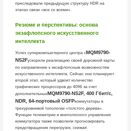
преследовали предыдущую структуру HDR на
этапах связи «все со всеми».
Aruba Wireless AP
Резюме и перспективы: основа
Переключатель Аруба
экзафлопсного искусственного
интеллекта
Переключатель Cisco
MQM9790-
Успех суперкомпьютерного центра с
NS2F
ускорили реализацию своей дорожной карты
по направлению к эксафлопсным возможностям
Серверная стойка со встроенным охлаждением
искусственного интеллекта. Сейчас они планируют
второй этап, который удвоит количество
Волоконно-оптический кабель и аксессуары
графических процессоров до 4096 за счет
MQM9790-NS2F, 400 Гбит/с,
дополнительных
NDR, 64-портовый OSFP
коммутаторы в
трехуровневой топологии «толстого дерева».
Функции телеметрии и внеполосного управления
коммутатора также позволили прогнозировать
предотвращение перегрузок, снижая