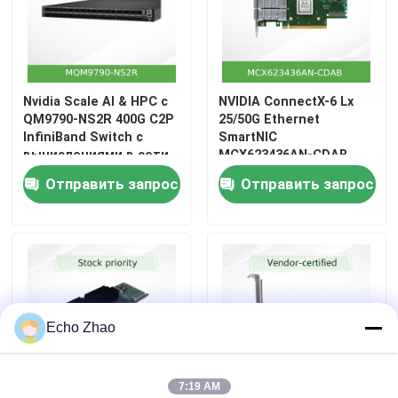
Nvidia Scale AI & HPC с
NVIDIA ConnectX-6 Lx
QM9790-NS2R 400G C2P
25/50G Ethernet
InfiniBand Switch с
SmartNIC
вычислениями в сети
MCX623436AN-CDAB
Отправить запрос
Отправить запрос
Echo Zhao
7:19 AM