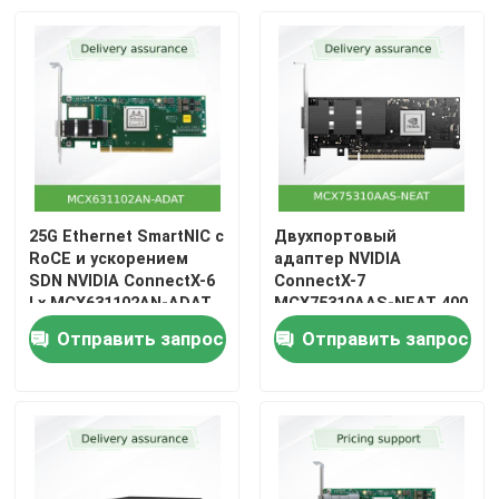
25G Ethernet SmartNIC с
Двухпортовый
RoCE и ускорением
адаптер NVIDIA
SDN NVIDIA ConnectX-6
ConnectX-7
Lx MCX631102AN-ADAT
MCX75310AAS-NEAT 400
Гбит/с
Отправить запрос
Отправить запрос