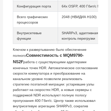
Конфигурация порта
64x OSFP, 400 Гбит/с NDR на
О нас
Всего графических
2048 (НВИДИА H100)
процессоров
Экскурсия по заводу
Внутрисетевые
SHARPv3, адаптивная маршру
функции
контроль перегрузки
Контроль качества
Ключом к развертыванию было обеспечение
Совместимость с MQM9790-
полного
Свяжитесь с нами
NS2F
работа с существующими адаптерами
конечных точек HDR. Автоматическое согласование
скорости коммутатора и преобразование на
Новости
канальном уровне позволили реализовать
стратегию поэтапной миграции: устаревшие узлы
работают на скоростях HDR, а новые серверы с
Случаи
поддержкой NDR используют полную полосу
пропускания 400 Гбит/с. Центр также использовал
внутрисетевую агрегацию SHARPv3, сократив
Запросить расценки