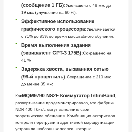
(сообщение 1 ГБ):
Уменьшено с 48 мкс до
19 мкс (улучшение на 60 %).
Кабель NVIDIA
Эффективное использование
графического процессора:
Увеличивается
Оптический трансивер NVIDIA
с 71% до 93% во время масштабного обучения.
Время выполнения задания
Весьма беспроводные точки подхода
(эквивалент GPT-3 175B):
Сокращено на
41 %
Задержка хвоста, вызванная сетью
Крайний коммутатор сети
(99-й процентиль):
Сокращение с 210 мкс
до менее 35 мкс
Лицензия Extreme Networks
MQM9790-NS2F Коммутатор InfiniBand
Как
,
развертывание продемонстрировало, что фабрики
Точки подхода драки беспроводные
NDR 400 Гбит/с могут выполнить свои
теоретические обещания. Комбинация алгоритмов
контроля перегрузки и адаптивной маршрутизации
Переключатель сети драки
устранила шаблоны коллапса, которые