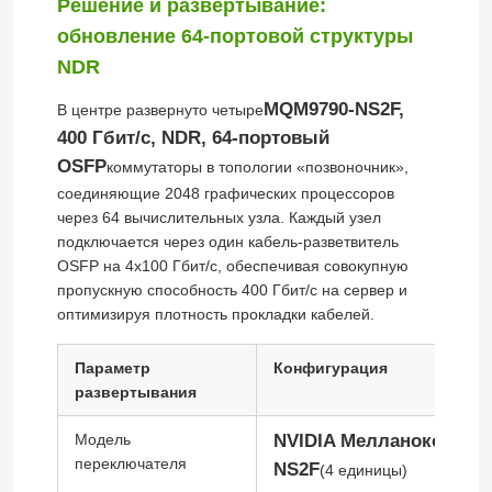
Решение и развертывание:
обновление 64-портовой структуры
NDR
MQM9790-NS2F,
В центре развернуто четыре
400 Гбит/с, NDR, 64-портовый
OSFP
коммутаторы в топологии «позвоночник»,
соединяющие 2048 графических процессоров
через 64 ​​вычислительных узла. Каждый узел
подключается через один кабель-разветвитель
OSFP на 4x100 Гбит/с, обеспечивая совокупную
пропускную способность 400 Гбит/с на сервер и
оптимизируя плотность прокладки кабелей.
Домой
Параметр
Конфигурация
развертывания
Продукты
Модель
NVIDIA Мелланокс MQM
переключателя
NS2F
(4 единицы)
Видео