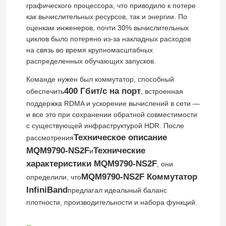
графического процессора, что приводило к потере
как вычислительных ресурсов, так и энергии. По
оценкам инженеров, почти 30% вычислительных
циклов было потеряно из-за накладных расходов
на связь во время крупномасштабных
распределенных обучающих запусков.
Команде нужен был коммутатор, способный
400 Гбит/с на порт
обеспечить
, встроенная
поддержка RDMA и ускорение вычислений в сети —
и все это при сохранении обратной совместимости
с существующей инфраструктурой HDR. После
Техническое описание
рассмотрения
MQM9790-NS2F
Технические
и
характеристики MQM9790-NS2F
, они
MQM9790-NS2F Коммутатор
определили, что
InfiniBand
предлагал идеальный баланс
плотности, производительности и набора функций.