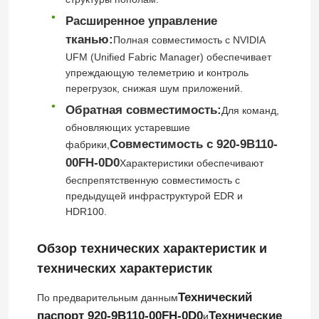
Расширенное управление
тканью:
Полная совместимость с NVIDIA
UFM (Unified Fabric Manager) обеспечивает
упреждающую телеметрию и контроль
перегрузок, снижая шум приложений.
Обратная совместимость:
Для команд,
обновляющих устаревшие
Совместимость с 920-9B110-
фабрики,
00FH-0D0
Характеристики обеспечивают
беспрепятственную совместимость с
предыдущей инфраструктурой EDR и
HDR100.
Домой
Обзор технических характеристик и
технических характеристик
Продукты
Технический
По предварительным данным
Видео
паспорт 920-9B110-00FH-0D0
Технические
и