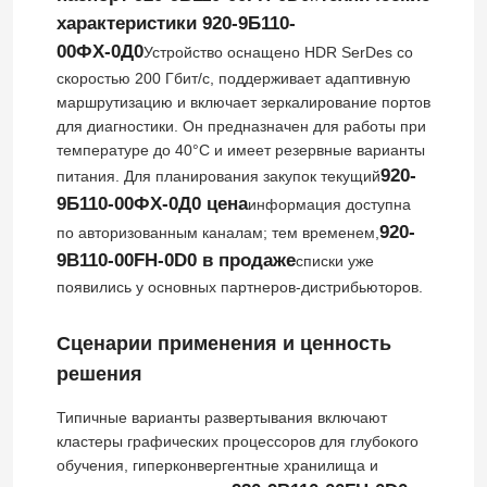
характеристики 920-9Б110-
00ФХ-0Д0
Устройство оснащено HDR SerDes со
О нас
скоростью 200 Гбит/с, поддерживает адаптивную
маршрутизацию и включает зеркалирование портов
для диагностики. Он предназначен для работы при
Экскурсия по заводу
температуре до 40°C и имеет резервные варианты
920-
питания. Для планирования закупок текущий
Контроль качества
9Б110-00ФХ-0Д0 цена
информация доступна
920-
по авторизованным каналам; тем временем,
9B110-00FH-0D0 в продаже
списки уже
Свяжитесь с нами
появились у основных партнеров-дистрибьюторов.
Новости
Сценарии применения и ценность
решения
Случаи
Типичные варианты развертывания включают
кластеры графических процессоров для глубокого
обучения, гиперконвергентные хранилища и
Запросить расценки