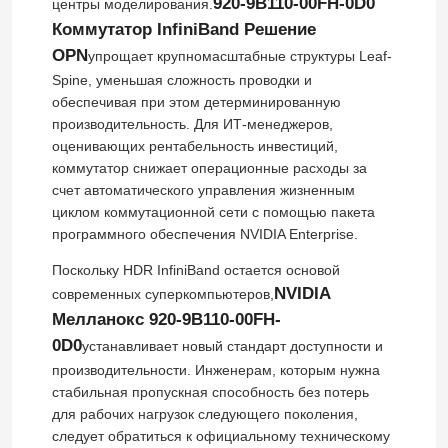
920-9B110-00FH-0D0
центры моделирования.
Коммутатор InfiniBand Решение
Оптический приемопередача модуль
OPN
упрощает крупномасштабные структуры Leaf-
Spine, уменьшая сложность проводки и
обеспечивая при этом детерминированную
Переключатель сети Mellanox
производительность. Для ИТ-менеджеров,
оценивающих рентабельность инвестиций,
коммутатор снижает операционные расходы за
Карта сети Mellanox
счет автоматического управления жизненным
циклом коммутационной сети с помощью пакета
программного обеспечения NVIDIA Enterprise.
Cable Mellanox
Поскольку HDR InfiniBand остается основой
NVIDIA
современных суперкомпьютеров,
Приемопередатчик Mellanox оптически
Мелланокс 920-9B110-00FH-
0D0
устанавливает новый стандарт доступности и
Сетевой коммутатор Nvidia
производительности. Инженерам, которым нужна
стабильная пропускная способность без потерь
для рабочих нагрузок следующего поколения,
сетевая карта NVIDIA
следует обратиться к официальному техническому