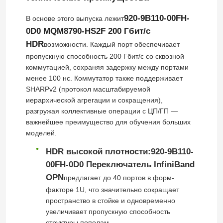
920-9B110-00FH-
В основе этого выпуска лежит
0D0 MQM8790-HS2F 200 Гбит/с
HDR
возможности. Каждый порт обеспечивает
пропускную способность 200 Гбит/с со сквозной
коммутацией, сохраняя задержку между портами
менее 100 нс. Коммутатор также поддерживает
SHARPv2 (протокол масштабируемой
иерархической агрегации и сокращения),
разгружая коллективные операции с ЦП/ГП —
важнейшее преимущество для обучения больших
моделей.
HDR высокой плотности:
920-9B110-
00FH-0D0 Переключатель InfiniBand
OPN
предлагает до 40 портов в форм-
факторе 1U, что значительно сокращает
пространство в стойке и одновременно
увеличивает пропускную способность
структуры пополам.