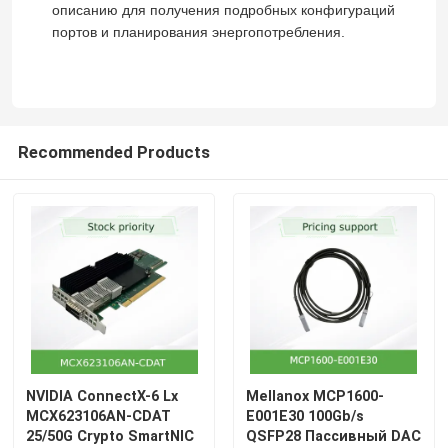
описанию для получения подробных конфигураций
портов и планирования энергопотребления.
Кабель NVIDIA
Оптический трансивер NVIDIA
Recommended Products
Весьма беспроводные точки подхода
Крайний коммутатор сети
Лицензия Extreme Networks
Точки подхода драки беспроводные
NVIDIA ConnectX-6 Lx
Mellanox MCP1600-
MCX623106AN-CDAT
E001E30 100Gb/s
Переключатель сети драки
25/50G Crypto SmartNIC
QSFP28 Пассивный DAC