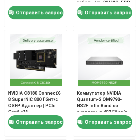
кабель 1m, 30AWG, EDR
InfiniBand
Отправить запрос
Отправить запрос
Aruba Wireless AP
Переключатель Аруба
Переключатель Cisco
Серверная стойка со встроенным охлаждением
Волоконно-оптический кабель и аксессуары
NVIDIA C8180 ConnectX-
Коммутатор NVIDIA
8 SuperNIC 800 Гбит/с
Quantum-2 QM9790-
OSFP Адаптер | PCIe
NS2F InfiniBand со
Gen6 x16
скоростью 400 Гбит/с –
интеллектуальный
Отправить запрос
Отправить запрос
коммутатор с 64
портами NDR и
пропускной